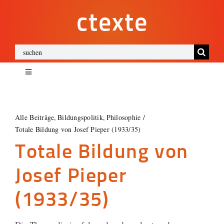
Zum
ctexte
Inhalt
springen
Suche
nach:
Toggle
Navigation
ctexte
Alle Beiträge
Bildungspolitik
Philosophie
Totale Bildung von Josef Pieper (1933/35)
Impressum
Totale Bildung von
Datenschutz
Josef Pieper
(1933/35)
Cookies