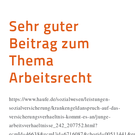
Sehr guter
Beitrag zum
Thema
Arbeitsrecht
https://www.haufe.de/sozialwesen/leistungen-
sozialversicherung/krankengeldanspruch-auf-das-
versicherungsverhaeltnis-kommt-es-an/junge-
arbeitsverhaeltnisse_242_207752.html?
ecmId=46638&ecmUid=6716087&chorid=00511441&em