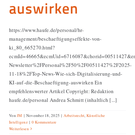
auswirken
https://www.haufe.de/personal/hr-
management/beschaeftigungseffekte-von-
ki_80_665270.html?
ecmId=46665&ecmUid=6716087&chorid=00511427&em
Newsletter%2FPersonal%2F50%2F00511427%2F2025-
11-18%2FTop-News-Wie-sich-Digitalisierung-und-
KI-auf-die-Beschaeftigung-auswirken Ein
empfehlenswerter Artikel Copyright: Redaktion
haufe.de/personal Andrea Schmitt (inhaltlich [...]
Von
JM
|
November 18, 2025
|
Arbeitsrecht
,
Künstliche
Intelligenz
|
0 Kommentare
Weiterlesen