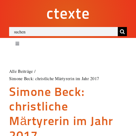
Zum
ctexte
Inhalt
springen
Suche
nach:
Toggle
Navigation
ctexte
Alle Beiträge
Simone Beck: christliche Märtyrerin im Jahr 2017
Impressum
Simone Beck:
Datenschutz
christliche
Märtyrerin im Jahr
Cookies