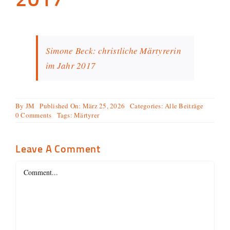
2017
Simone Beck: christliche Märtyrerin
im Jahr 2017
By
JM
Published On: März 25, 2026
Categories:
Alle Beiträge
on
0 Comments
Tags:
Märtyrer
Simone
Beck:
christliche
Leave A Comment
Märtyrerin
im
Comment
Jahr
2017