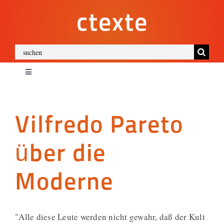
Zum
ctexte
Inhalt
springen
Suche
nach:
Toggle
Navigation
ctexte
Vilfredo Pareto
Impressum
über die
Datenschutz
Moderne
Cookies
"Alle diese Leute werden nicht gewahr, daß der Kult