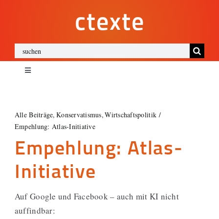
Zum
ctexte
Inhalt
springen
Suche
nach:
Toggle
Navigation
ctexte
Alle Beiträge
Konservatismus
Wirtschaftspolitik
Empehlung: Atlas-Initiative
Impressum
Empehlung: Atlas-
Datenschutz
Initiative
Cookies
Auf Google und Facebook – auch mit KI nicht
auffindbar: