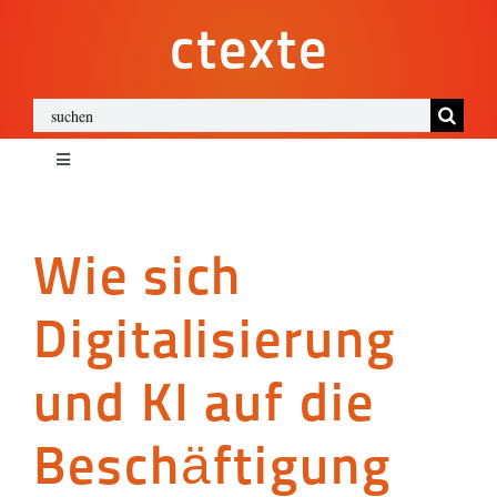
Zum
ctexte
Inhalt
springen
Suche
nach:
Toggle
Navigation
ctexte
Wie sich
Impressum
Digitalisierung
Datenschutz
und KI auf die
Cookies
Beschäftigung